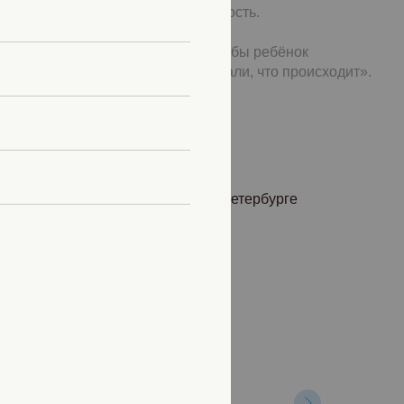
ли вы сами чувствуете растерянность.
 направление помогает в том, чтобы ребёнок
бя устойчивее, а родители понимали, что происходит».
айн, офлайн в кабинете в Санкт-Петербурге
карте]