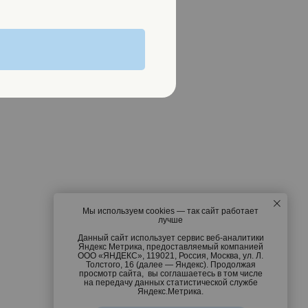
Мы используем cookies — так сайт работает
лучше
Данный сайт использует сервис веб-аналитики
Яндекс Метрика, предоставляемый компанией
ООО «ЯНДЕКС», 119021, Россия, Москва, ул. Л.
Толстого, 16 (далее — Яндекс). Продолжая
просмотр сайта, вы соглашаетесь в том числе
на передачу данных статистической службе
Яндекс.Метрика.