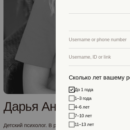
Сколько лет вашему р
До 1 года
1–3 года
Дарья Анцупова
4–6 лет
7–10 лет
11–13 лет
Детский психолог. В работе специалист