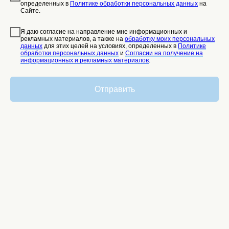
определенных в
Политике обработки персональных данных
на
Стоимость занятий
Сайте.
Отвечаем на вопросы
Записаться на занятие
Я даю согласие на направление мне информационных и
рекламных материалов, а также на
обработку моих персональных
Стать частью команды
данных
для этих целей на условиях, определенных в
Политике
обработки персональных данных
и
Согласии на получение на
информационных и рекламных материалов
.
Документы
Политика обработки персональных данных
Отправить
Согласие на обработку персональных
данных
Пользовательское соглашение
Согласие на получение рекламных и
информационных рассылок
Специалисты не оказывают медицинских услуг
на площадке. Термины «Специалист Горизонта»
обозначает партнерство, не подразумевает трудовых
отношений специалистов с ИП Макаренко Алёна
Глебовна, если иное не указывается прямо.
ИП Макаренко Алёна Глебовна