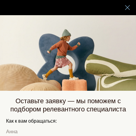
Горизонт
Выбрать специалиста
Анна Романенкова
Логопед-дефектолог, олигофренопедагог,
нейропсихолог. Комплексная поддержка детей
с ОВЗ, диагностика познавательной и речевой
сферы ребёнка
Оставьте заявку — мы поможем с
подбором релевантного специалиста
Как к вам обращаться: