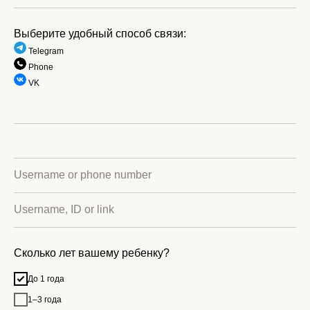
Выберите удобный способ связи:
Telegram
Phone
VK
Стаж: 17 лет
Записаться
«Более 17 лет оказываю комплексную
поддержку детей с особенностями
развития: подбираю максимально
эффективные стратегии коррекции для
каждого ребёнка — с учётом его
уникальных потребностей и
возможностей».
Форматы: онлайн.
Сколько лет вашему ребенку?
До 1 года
1–3 года