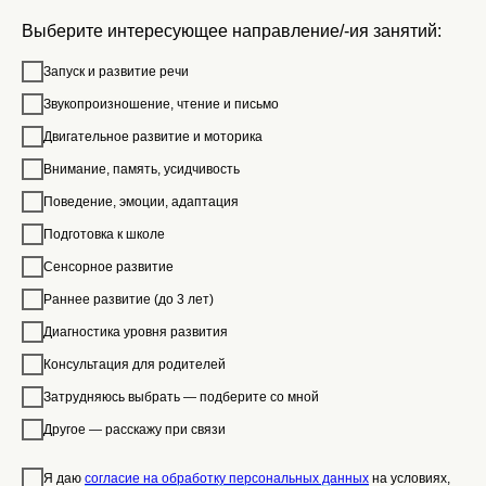
Горизонт
Выберите интересующее направление/-ия занятий:
Запуск и развитие речи
Звукопроизношение, чтение и письмо
Нужна помощь с подбором
Двигательное развитие и моторика
специалиста?
Внимание, память, усидчивость
Напишите нам
Поведение, эмоции, адаптация
Образование
Подготовка к школе
Миссия
Сенсорное развитие
Соединяем семьи
Раннее развитие (до 3 лет)
С какими запросами работает специалист
с лучшими специалистами
Диагностика уровня развития
развития детей
Консультация для родителей
Затрудняюсь выбрать — подберите со мной
Стоимость занятий
Другое — расскажу при связи
Навигация
Специалисты
Я даю
согласие на обработку персональных данных
на условиях,